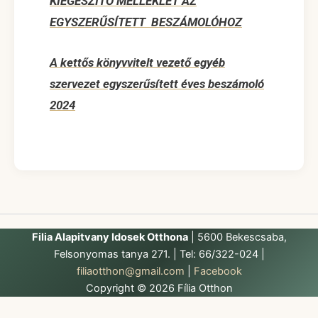
KIEGÉSZÍTŐ MELLÉKLET AZ
EGYSZERŰSÍTETT BESZÁMOLÓHOZ
A kettős könyvvitelt vezető egyéb
szervezet egyszerűsített éves beszámoló
2024
Filia Alapitvany Idosek Otthona
| 5600 Bekescsaba,
Felsonyomas tanya 271. | Tel: 66/322-024 |
filiaotthon@gmail.com
|
Facebook
Copyright © 2026 Fília Otthon