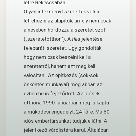
létre Békéscsabán.
Olyan intézményt szerettek volna
létrehozni az alapítók, amely nem csak
a nevében hordozza a szeretet szót
(„szeretetotthon”). A
fília
jelentése:
felebaráti szeretet. Úgy gondolták,
hogy nem csak beszélni kell a
szeretetről, hanem azt meg kell
valósítani. Az építkezés (sok-sok
önkéntes munkával) még abban az
évben be is fejeződött. Az idősek
otthona 1990 januárban meg is kapta
a működési engedélyt, 24 főre. Ma 50
idős embertársunkat tudjuk ellátni. A
jelentkező várólistára kerül. Általában