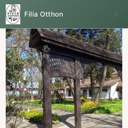
Skip
to
Fília Otthon
content